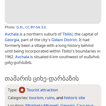
Photo:
G.N.
,
CC BY-SA 3.0
.
Avchala
is a northern suburb of
Tbilisi
, the capital of
Georgia
, part of the city's
Gldani District
. It had
formerly been a village with a long history behind
until being incorporated within Tbilisi's boundaries in
1962.
Avchala
is situated 6 km southwest of თამარის
ციხე-დარბაზის.
თამარის ციხე-დარბაზის
Type:
Tourist attraction
Categories:
tourism
,
ruins
, and
historic site
Location:
Mtskheta-Mtianeti
,
Georgia
,
Caucasus
,