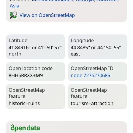
Asia
View on Open­Street­Map
Latitude
Longitude
41.84916° or 41° 50′ 57″
44.8485° or 44° 50′ 55″
north
east
Open location code
Open­Street­Map ID
8HH6RRXX+M9
node 7276270685
Open­Street­Map
Open­Street­Map
feature
feature
historic=­ruins
tourism=­attraction