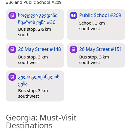
#36 and Public School #209.
სოფელი გლდანი
Public School #209
წყაროს ქუჩა #36
School, 3 km
southwest
Bus stop, 2½ km
south
26 May Street #148
26 May Street #151
Bus stop, 3 km
Bus stop, 3 km
southwest
southwest
კულა გლდანელის
ქუჩა
Bus stop, 3 km
southwest
Georgia
: Must-Visit
Destinations