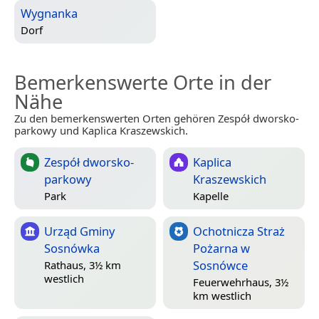
Wygnanka
Dorf
Bemerkenswerte Orte in der
Nähe
Zu den bemerkenswerten Orten gehören Zespół dworsko-
parkowy und Kaplica Kraszewskich.
Zespół dworsko-
Kaplica
parkowy
Kraszewskich
Park
Kapelle
Urząd Gminy
Ochotnicza Straż
Sosnówka
Pożarna w
Sosnówce
Rathaus, 3½ km
westlich
Feuerwehrhaus, 3½
km westlich