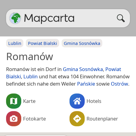
Lublin
Powiat Bialski
Gmina Sosnówka
Romanów
Romanów ist ein Dorf in
Gmina Sosnówka
,
Powiat
Bialski
,
Lublin
und hat etwa 104 Einwohner. Romanów
befindet sich nahe dem Weiler
Pańskie
sowie
Ostrów
.
Karte
Hotels
Fotokarte
Routenplaner