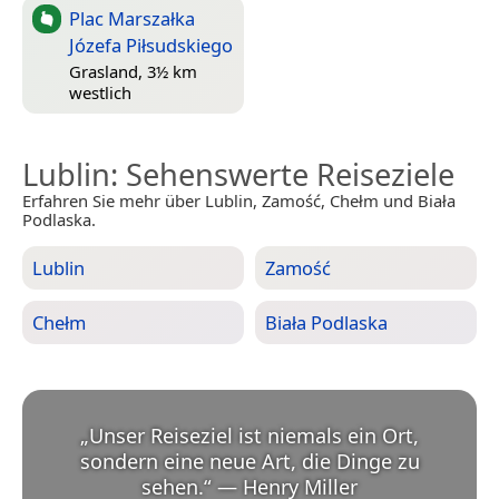
Plac Marszałka
Józefa Piłsudskiego
Grasland, 3½ km
westlich
Lublin
: Sehenswerte Reiseziele
Erfahren Sie mehr über Lublin, Zamość, Chełm und Biała
Podlaska.
Lublin
Zamość
Chełm
Biała Podlaska
„
Unser Reiseziel ist niemals ein Ort,
sondern eine neue Art, die Dinge zu
sehen.
“
—
Henry Miller