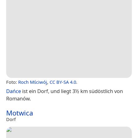
Foto:
Roch Mściwój
,
CC BY-SA 4.0
.
Dańce
ist ein Dorf, und liegt 3½ km südöstlich von
Romanów.
Motwica
Dorf