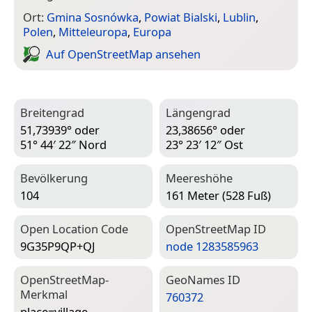
Ort:
Gmina Sosnówka
,
Powiat Bialski
,
Lublin
,
Polen
,
Mitteleuropa
,
Europa
Auf Open­Street­Map ansehen
Breitengrad
Längengrad
51,73939° oder
23,38656° oder
51° 44′ 22″ Nord
23° 23′ 12″ Ost
Bevölkerung
Meereshöhe
104
161 Meter (528 Fuß)
Open Location Code
Open­Street­Map ID
9G35P9QP+QJ
node 1283585963
Open­Street­Map-
Geo­Names ID
Merkmal
760372
place=­village