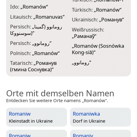
Ido:
„
Romanów
“
Türkisch:
„
Romanów
“
Litauisch:
„
Romanuvas
“
Ukrainisch:
„
Романув
“
Persisch:
„
رومانوو (گمینا
Weißrussisch:
سوسنووکا)
“
„
Раманаў
“
Persisch:
„
رومانوو
“
„
Romanów (Sosnówka
Kong-siā)
“
Polnisch:
„
Romanów
“
„
رومانوو
“
Tatarisch:
„
Романув
(гмина Соснувка)
“
Orte mit demselben Namen
Entdecken Sie weitere Orte namens „Romanów“.
Romaniw
Romaniwka
Kleinstadt in
Ukraine
Dorf in
Ukraine
Romaniw
Romaniv