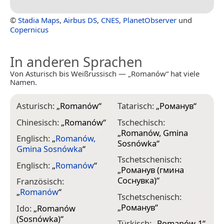
©
Stadia Maps
,
Airbus DS
,
CNES
,
PlanetObserver
und
Copernicus
In anderen Sprachen
Von Asturisch bis Weißrussisch — „Romanów“ hat viele
Namen.
Asturisch:
„
Romanów
“
Tatarisch:
„
Романув
“
Chinesisch:
„
Romanów
“
Tschechisch:
„
Romanów, Gmina
Englisch:
„
Romanów,
Sosnówka
“
Gmina Sosnówka
“
Tschetschenisch:
Englisch:
„
Romanów
“
„
Романув (гмина
Соснувка)
“
Französisch:
„
Romanów
“
Tschetschenisch:
„
Романув
“
Ido:
„
Romanów
(Sosnówka)
“
Türkisch:
„
Romanów-1
“