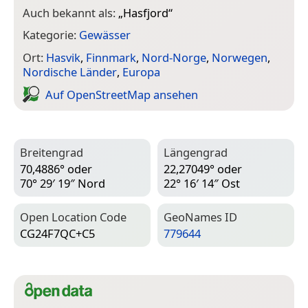
Auch bekannt als:
„
Hasfjord
“
Kategorie:
Gewässer
Ort:
Hasvik
,
Finnmark
,
Nord-Norge
,
Norwegen
,
Nordische Länder
,
Europa
Auf Open­Street­Map ansehen
Breitengrad
Längengrad
70,4886° oder
22,27049° oder
70° 29′ 19″ Nord
22° 16′ 14″ Ost
Open Location Code
Geo­Names ID
CG24F7QC+C5
779644