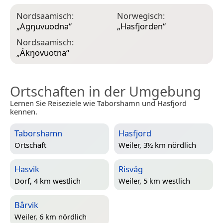
Nordsaamisch:
Norwegisch:
„
Agŋuvuodna
“
„
Hasfjorden
“
Nordsaamisch:
„
Ákŋovuotna
“
Ortschaften in der Umgebung
Lernen Sie Reiseziele wie Taborshamn und Hasfjord
kennen.
Taborshamn
Hasfjord
Ortschaft
Weiler, 3½ km nördlich
Hasvik
Risvåg
Dorf, 4 km westlich
Weiler, 5 km westlich
Bårvik
Weiler, 6 km nördlich