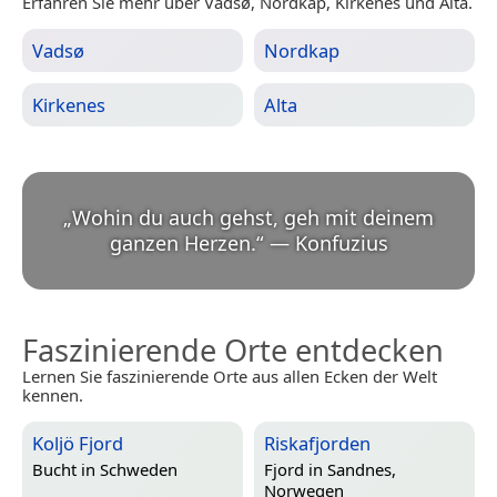
Erfahren Sie mehr über Vadsø, Nordkap, Kirkenes und Alta.
Vadsø
Nordkap
Kirkenes
Alta
„
Wohin du auch gehst, geh mit deinem
ganzen Herzen.
“
—
Konfuzius
Faszinierende Orte entdecken
Lernen Sie faszinierende Orte aus allen Ecken der Welt
kennen.
Koljö Fjord
Riskafjorden
Bucht in
Schweden
Fjord in
Sandnes,
Norwegen