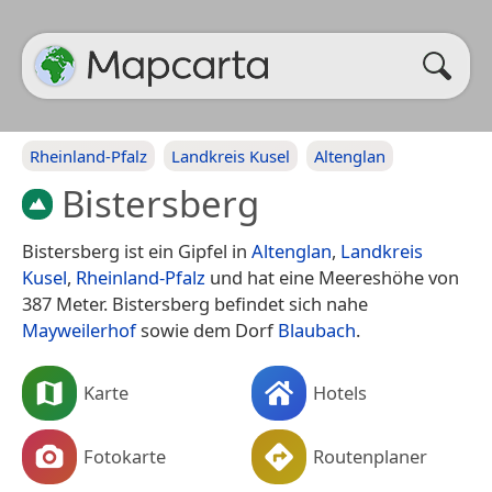
Rheinland-Pfalz
Landkreis Kusel
Altenglan
Bistersberg
Bistersberg ist ein Gipfel in
Altenglan
,
Landkreis
Kusel
,
Rheinland-Pfalz
und hat eine Meereshöhe von
387 Meter. Bistersberg befindet sich nahe
Mayweilerhof
sowie dem Dorf
Blaubach
.
Karte
Hotels
Fotokarte
Routenplaner