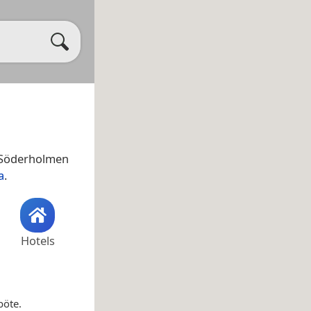
 Söderholmen
a
.
Hotels
öte.