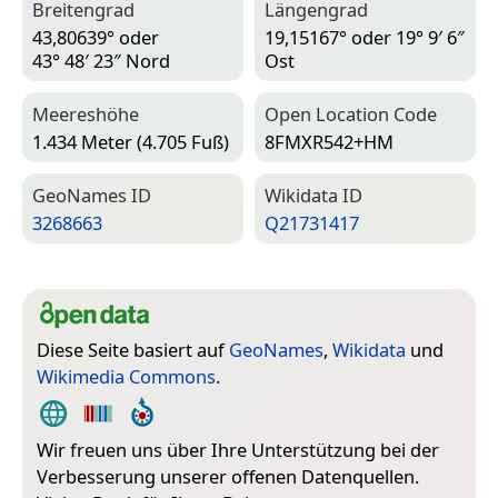
Breitengrad
Längengrad
43,80639° oder
19,15167° oder 19° 9′ 6″
43° 48′ 23″ Nord
Ost
Meereshöhe
Open Location Code
1.434 Meter (4.705 Fuß)
8FMXR542+HM
Geo­Names ID
Wiki­data ID
3268663
Q21731417
Diese Seite basiert auf
GeoNames
,
Wikidata
und
Wikimedia Commons
.
Wir freuen uns über Ihre Unterstützung bei der
Verbesserung unserer offenen Datenquellen.