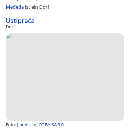
Međeđa
ist ein Dorf.
Ustiprača
Dorf
Foto:
J budissin
,
CC BY-SA 3.0
.