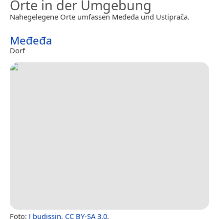
Orte in der Umgebung
Nahegelegene Orte umfassen Međeđa und Ustiprača.
Međeđa
Dorf
Foto:
J budissin
,
CC BY-SA 3.0
.