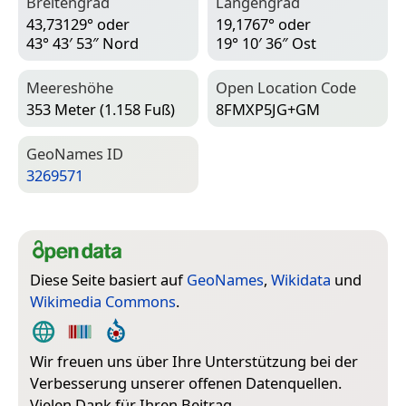
Breitengrad
Längengrad
43,73129° oder
19,1767° oder
43° 43′ 53″ Nord
19° 10′ 36″ Ost
Meereshöhe
Open Location Code
353 Meter (1.158 Fuß)
8FMXP5JG+GM
Geo­Names ID
3269571
Diese Seite basiert auf
GeoNames
,
Wikidata
und
Wikimedia Commons
.
Wir freuen uns über Ihre Unterstützung bei der
Verbesserung unserer offenen Datenquellen.
Vielen Dank für Ihren Beitrag.