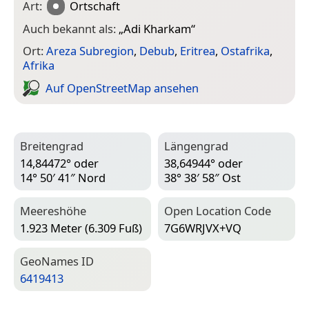
Art:
Ortschaft
Auch bekannt als:
„
Adi Kharkam
“
Ort:
Areza Subregion
,
Debub
,
Eritrea
,
Ostafrika
,
Afrika
Auf Open­Street­Map ansehen
Breitengrad
Längengrad
14,84472° oder
38,64944° oder
14° 50′ 41″ Nord
38° 38′ 58″ Ost
Meereshöhe
Open Location Code
1.923 Meter (6.309 Fuß)
7G6WRJVX+VQ
Geo­Names ID
6419413