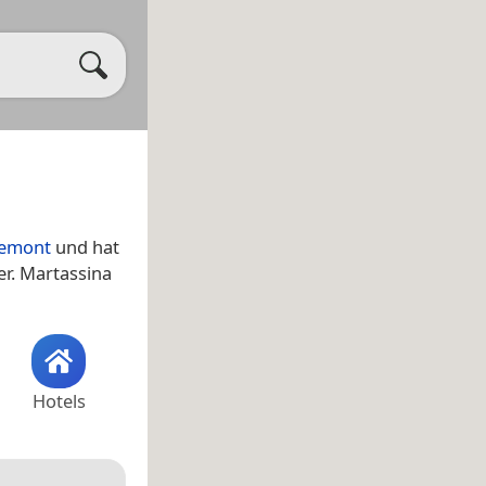
iemont
und hat
r. Martassina
Hotels