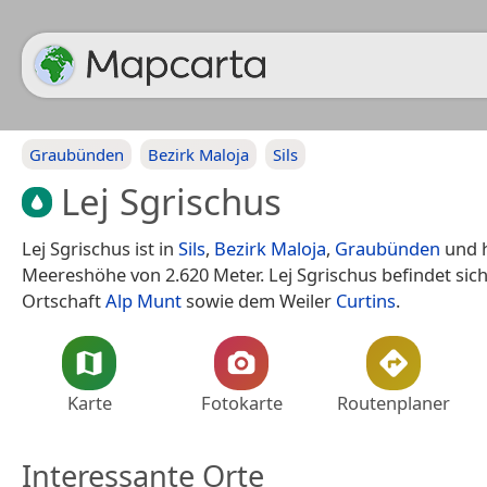
Graubünden
Bezirk Maloja
Sils
Lej Sgrischus
Lej Sgrischus ist in
Sils
,
Bezirk Maloja
,
Graubünden
und h
Meereshöhe von 2.620 Meter. Lej Sgrischus befindet sic
Ortschaft
Alp Munt
sowie dem Weiler
Curtins
.
Karte
Fotokarte
Routenplaner
Interessante Orte