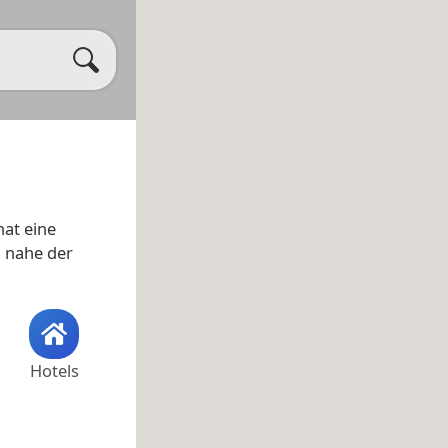
at eine
h nahe der
Hotels