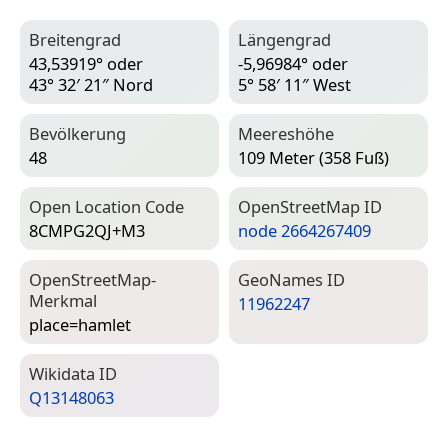
Breitengrad
Längengrad
43,53919° oder
-5,96984° oder
43° 32′ 21″ Nord
5° 58′ 11″ West
Bevölkerung
Meereshöhe
48
109 Meter (358 Fuß)
Open Location Code
Open­Street­Map ID
8CMPG2QJ+M3
node 2664267409
Open­Street­Map-
Geo­Names ID
Merkmal
11962247
place=­hamlet
Wiki­data ID
Q13148063