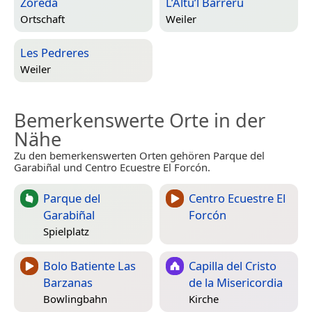
Zoreda
L’Altu’l Barreru
Ortschaft
Weiler
Les Pedreres
Weiler
Bemerkenswerte Orte in der
Nähe
Zu den bemerkenswerten Orten gehören Parque del
Garabiñal und Centro Ecuestre El Forcón.
Parque del
Centro Ecuestre El
Garabiñal
Forcón
Spielplatz
Bolo Batiente Las
Capilla del Cristo
Barzanas
de la Misericordia
Bowlingbahn
Kirche