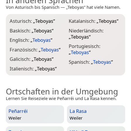
In anderen Sprachen
Von Asturisch bis Spanisch — „Teboyas“ hat viele Namen.
Asturisch:
„
Teboyas
“
Katalanisch:
„
Teboyas
“
Baskisch:
„
Teboyas
“
Niederländisch:
„
Teboyas
“
Englisch:
„
Teboyas
“
Portugiesisch:
Französisch:
„
Teboyas
“
„
Teboyas
“
Galicisch:
„
Teboyas
“
Spanisch:
„
Teboyas
“
Italienisch:
„
Teboyas
“
Ortschaften in der Umgebung
Lernen Sie Reiseziele wie Peñarréi und La Rasa kennen.
Peñarréi
La Rasa
Weiler
Weiler