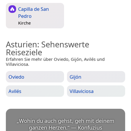
Capilla de San
Pedro
Kirche
Asturien
: Sehenswerte
Reiseziele
Erfahren Sie mehr über Oviedo, Gijón, Avilés und
Villaviciosa.
Oviedo
Gijón
Avilés
Villaviciosa
„
Wohin du auch gehst, geh mit deinem
ganzen Herzen.
“
—
Konfuzius