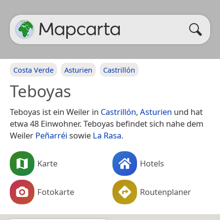
Costa Verde
Asturien
Castrillón
Teboyas
Teboyas ist ein Weiler in
Castrillón
,
Asturien
und hat
etwa 48 Einwohner. Teboyas befindet sich nahe dem
Weiler
Peñarréi
sowie
La Rasa
.
Karte
Hotels
Fotokarte
Routenplaner