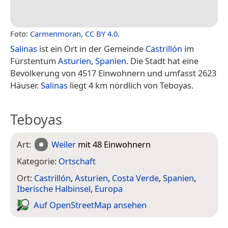
Foto:
Carmenmoran
,
CC BY 4.0
.
Salinas
ist ein Ort in der Gemeinde
Castrillón
im
Fürstentum
Asturien
,
Spanien
. Die Stadt hat eine
Bevölkerung von 4517 Einwohnern und umfasst 2623
Häuser.
Salinas
liegt 4 km nördlich von Teboyas.
Teboyas
Art:
Weiler
mit 48 Einwohnern
Kategorie:
Ortschaft
Ort:
Castrillón
,
Asturien
,
Costa Verde
,
Spanien
,
Iberische Halbinsel
,
Europa
Auf Open­Street­Map ansehen