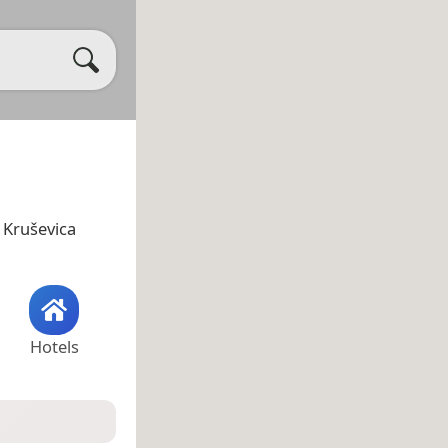
 Kruševica
Hotels