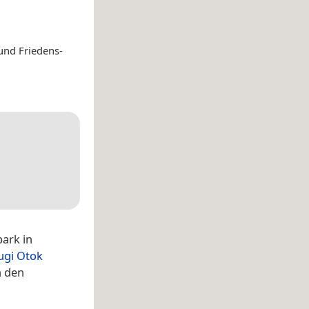
und Friedens-
ark in
ugi Otok
n den