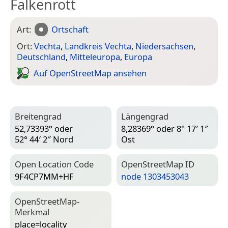
Falkenrott
Art:
Ortschaft
Ort:
Vechta
,
Landkreis Vechta
,
Niedersachsen
,
Deutschland
,
Mitteleuropa
,
Europa
Auf Open­Street­Map ansehen
Breitengrad
Längengrad
52,73393° oder
8,28369° oder 8° 17′ 1″
52° 44′ 2″ Nord
Ost
Open Location Code
Open­Street­Map ID
9F4CP7MM+HF
node 1303453043
Open­Street­Map-
Merkmal
place=­locality