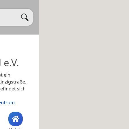
 e.V.
t ein
Kinzigstraße.
efindet sich
zentrum
.