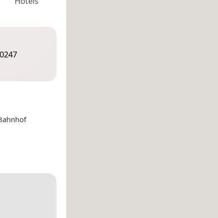
Hotels
10247
Bahnhof