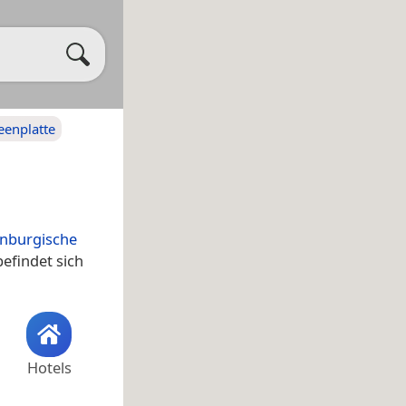
eenplatte
enburgische
efindet sich
Hotels