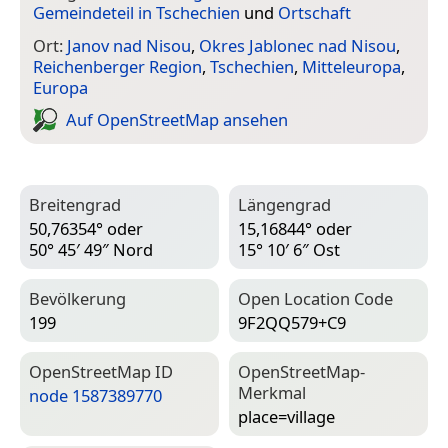
Gemeindeteil in Tschechien
und
Ortschaft
Ort:
Janov nad Nisou
,
Okres Jablonec nad Nisou
,
Reichenberger Region
,
Tschechien
,
Mitteleuropa
,
Europa
Auf Open­Street­Map ansehen
Breitengrad
Längengrad
50,76354° oder
15,16844° oder
50° 45′ 49″ Nord
15° 10′ 6″ Ost
Bevölkerung
Open Location Code
199
9F2QQ579+C9
Open­Street­Map ID
Open­Street­Map-
Merkmal
node 1587389770
place=­village