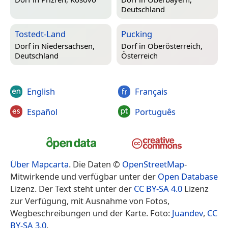
Deutschland
Tostedt-Land
Pucking
Dorf in
Niedersachsen,
Dorf in
Oberösterreich,
Deutschland
Österreich
English
Français
Español
Português
Über Mapcarta
. Die Daten ©
OpenStreetMap
-
Mitwirkende und verfügbar unter der
Open Database
Lizenz. Der Text steht unter der
CC BY-SA 4.0
Lizenz
zur Verfügung, mit Ausnahme von Fotos,
Wegbeschreibungen und der Karte. Foto:
Juandev
,
CC
BY-SA 3.0
.