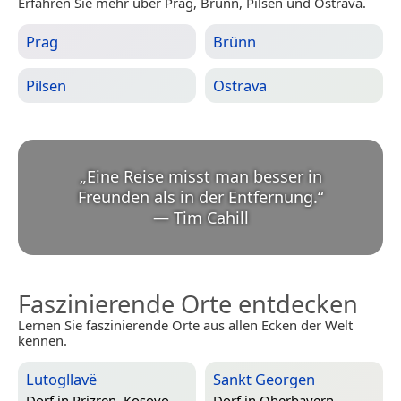
Erfahren Sie mehr über Prag, Brünn, Pilsen und Ostrava.
Prag
Brünn
Pilsen
Ostrava
„
Eine Reise misst man besser in
Freunden als in der Entfernung.
“
—
Tim Cahill
Faszinierende Orte entdecken
Lernen Sie faszinierende Orte aus allen Ecken der Welt
kennen.
Lutogllavë
Sankt Georgen
Dorf in
Prizren, Kosovo
Dorf in
Oberbayern,