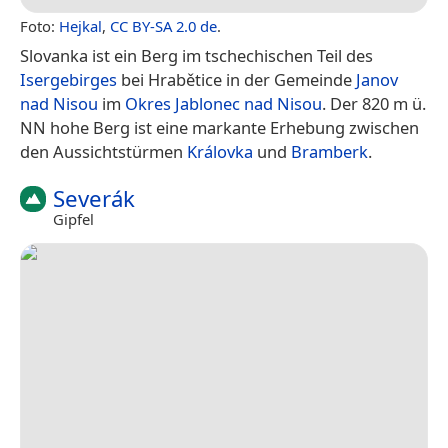
Foto:
Hejkal
,
CC BY-SA 2.0 de
.
Slovanka ist ein Berg im tschechischen Teil des
Isergebirges
bei Hrabětice in der Gemeinde
Janov
nad Nisou
im
Okres Jablonec nad Nisou
. Der 820 m ü.
NN hohe Berg ist eine markante Erhebung zwischen
den Aussichtstürmen
Královka
und
Bramberk
.
Severák
Gipfel