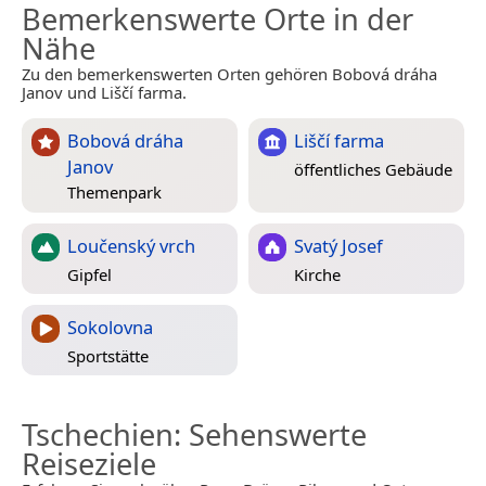
Bemerkenswerte Orte in der
Nähe
Zu den bemerkenswerten Orten gehören Bobová dráha
Janov und Liščí farma.
Bobová dráha
Liščí farma
Janov
öffentliches Gebäude
Themenpark
Loučenský vrch
Svatý Josef
Gipfel
Kirche
Sokolovna
Sportstätte
Tschechien
: Sehenswerte
Reiseziele