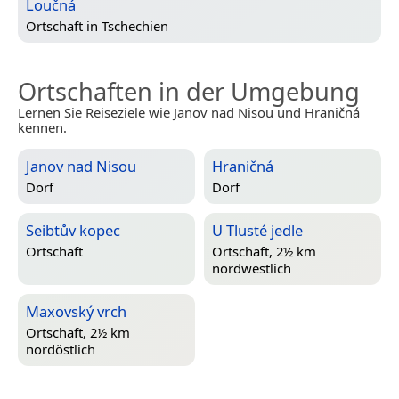
Loučná
Ortschaft in
Tschechien
Ortschaften in der Umgebung
Lernen Sie Reiseziele wie Janov nad Nisou und Hraničná
kennen.
Janov nad Nisou
Hraničná
Dorf
Dorf
Seibtův kopec
U Tlusté jedle
Ortschaft
Ortschaft, 2½ km
nordwestlich
Maxovský vrch
Ortschaft, 2½ km
nordöstlich