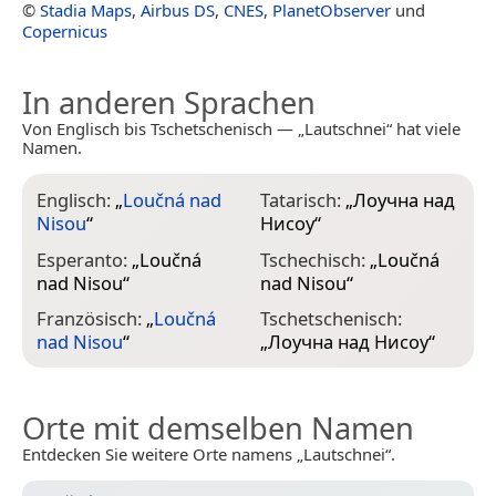
©
Stadia Maps
,
Airbus DS
,
CNES
,
PlanetObserver
und
Copernicus
In anderen Sprachen
Von Englisch bis Tschetschenisch — „Lautschnei“ hat viele
Namen.
Englisch:
„
Loučná nad
Tatarisch:
„
Лоучна над
Nisou
“
Нисоу
“
Esperanto:
„
Loučná
Tschechisch:
„
Loučná
nad Nisou
“
nad Nisou
“
Französisch:
„
Loučná
Tschetschenisch:
nad Nisou
“
„
Лоучна над Нисоу
“
Orte mit demselben Namen
Entdecken Sie weitere Orte namens „Lautschnei“.