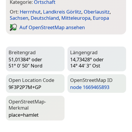
Kategorie:
Ortschaft
Ort:
Herrnhut
,
Landkreis Görlitz
,
Oberlausitz
,
Sachsen
,
Deutschland
,
Mitteleuropa
,
Europa
Auf Open­Street­Map ansehen
Breitengrad
Längengrad
51,01384° oder
14,73428° oder
51° 0′ 50″ Nord
14° 44′ 3″ Ost
Open Location Code
Open­Street­Map ID
9F3P2P7M+GP
node 1669465893
Open­Street­Map-
Merkmal
place=­hamlet