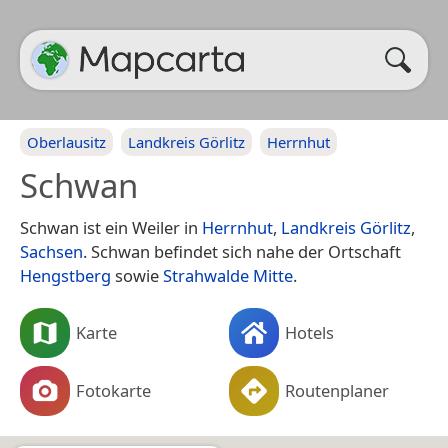
Oberlausitz
Landkreis Görlitz
Herrnhut
Schwan
Schwan ist ein Weiler in
Herrnhut
,
Landkreis Görlitz
,
Sachsen
. Schwan befindet sich nahe der Ortschaft
Hengstberg
sowie
Strahwalde Mitte
.
Karte
Hotels
Fotokarte
Routenplaner