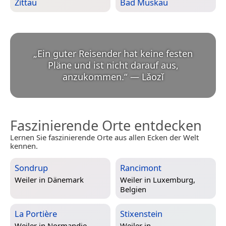
Zittau
Bad Muskau
„
Ein guter Reisender hat keine festen
Pläne und ist nicht darauf aus,
anzukommen.
“
—
Lǎozǐ
Faszinierende Orte entdecken
Lernen Sie faszinierende Orte aus allen Ecken der Welt
kennen.
Sondrup
Rancimont
Weiler in
Dänemark
Weiler in
Luxemburg,
Belgien
La Portière
Stixenstein
Weiler in
Normandie,
Weiler in