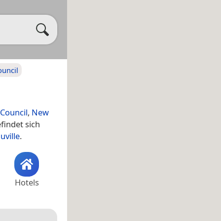
ouncil
Council
,
New
findet sich
uville
.
Hotels