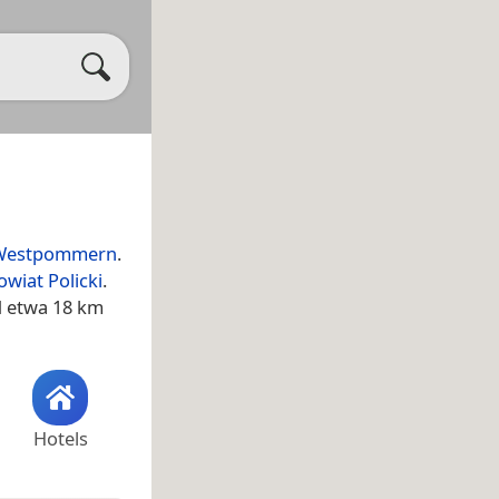
 Westpommern
.
owiat Policki
.
 etwa 18 km
Hotels