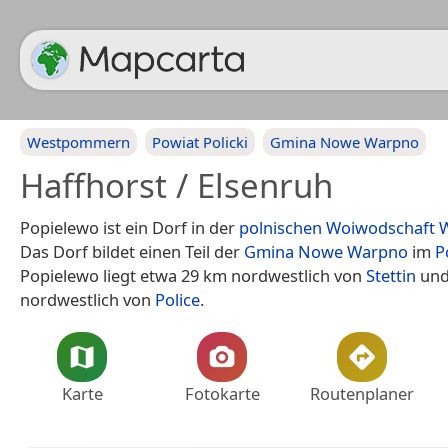
Westpommern
Powiat Policki
Gmina Nowe Warpno
Haffhorst / Elsenruh
Popielewo ist ein Dorf in der
polnischen
Woiwodschaft
Das Dorf bildet einen Teil der
Gmina Nowe Warpno
im
P
Popielewo liegt etwa 29 km nordwestlich von
Stettin
und
nordwestlich von
Police
.
Karte
Fotokarte
Routenplaner