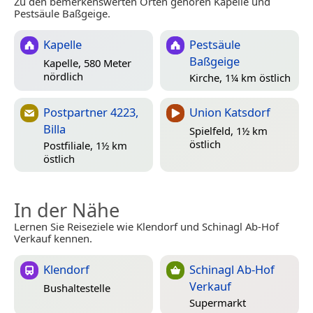
Zu den bemerkenswerten Orten gehören Kapelle und
Pestsäule Baßgeige.
Kapelle
Pestsäule
Baßgeige
Kapelle, 580 Meter
nördlich
Kirche, 1¼ km östlich
Postpartner 4223,
Union Katsdorf
Billa
Spielfeld, 1½ km
östlich
Postfiliale, 1½ km
östlich
In der Nähe
Lernen Sie Reiseziele wie Klendorf und Schinagl Ab-Hof
Verkauf kennen.
Klendorf
Schinagl Ab-Hof
Verkauf
Bushaltestelle
Supermarkt