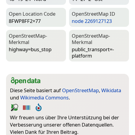
Open Location Code
Open­Street­Map ID
8FWP8FF2+77
node 2269127123
Open­Street­Map-
Open­Street­Map-
Merkmal
Merkmal
highway=­bus_stop
public_transport=­
platform
Diese Seite basiert auf
OpenStreetMap
,
Wikidata
und
Wikimedia Commons
.
Wir freuen uns über Ihre Unterstützung bei der
Verbesserung unserer offenen Datenquellen.
Vielen Dank für Ihren Beitrag.