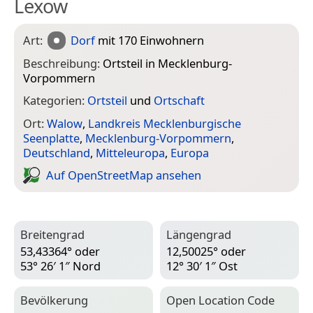
Lexow
Art:
Dorf
mit 170 Einwohnern
Beschreibung:
Ortsteil in Mecklenburg-
Vorpommern
Kategorien:
Ortsteil
und
Ortschaft
Ort:
Walow
,
Landkreis Mecklenburgische
Seenplatte
,
Mecklenburg-Vorpommern
,
Deutschland
,
Mitteleuropa
,
Europa
Auf Open­Street­Map ansehen
Breitengrad
Längengrad
53,43364° oder
12,50025° oder
53° 26′ 1″ Nord
12° 30′ 1″ Ost
Bevölkerung
Open Location Code