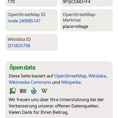
170
9F5JCGM2+F4
Open­Street­Map ID
Open­Street­Map-
Merkmal
node 240085147
place=­village
Wiki­data ID
Q15825758
Diese Seite basiert auf
OpenStreetMap
,
Wikidata
,
Wikimedia Commons
und
Wikipedia
.
Wir freuen uns über Ihre Unterstützung bei der
Verbesserung unserer offenen Datenquellen.
Vielen Dank für Ihren Beitrag.