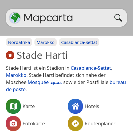
Nordafrika
Marokko
Casablanca-Settat
Stade Harti
Stade Harti ist ein Stadion in
Casablanca-Settat
,
Marokko
. Stade Harti befindet sich nahe der
Moschee
Mosquée مسجد
sowie der Postfiliale
bureau
de poste
.
Karte
Hotels
Fotokarte
Routenplaner