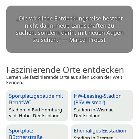
„
Die wirkliche Entdeckungsreise besteht
nicht darin, neue Landschaften zu
suchen, sondern darin, mit neuen Augen
zu sehen.
“
—
Marcel Proust
Faszinierende Orte entdecken
Lernen Sie faszinierende Orte aus allen Ecken der Welt
kennen.
Sportplatzgebäude mit
HW-Leasing-Stadion
BehdtWC
(PSV Wismar)
Stadion in
Bad Homburg
Stadion in
Wismar,
v. d. Höhe, Deutschland
Deutschland
Sportplatz
Ehemaliges Eisstadion
Büttnerstraße
Stadion in
Bremen,