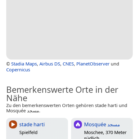
©
Stadia Maps
,
Airbus DS
,
CNES
,
PlanetObserver
und
Copernicus
Bemerkenswerte Orte in der
Nähe
Zu den bemerkenswerten Orten gehören stade harti und
Mosquée مسجد.
stade harti
Mosquée مسجد
Spielfeld
Moschee, 370 Meter
südlich