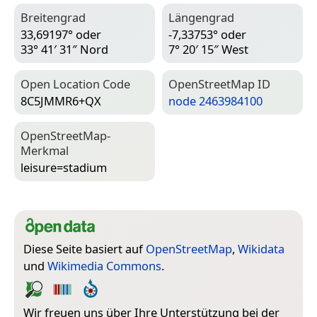
Breitengrad
Längengrad
33,69197° oder
-7,33753° oder
33° 41′ 31″ Nord
7° 20′ 15″ West
Open Location Code
Open­Street­Map ID
8C5JMMR6+QX
node 2463984100
Open­Street­Map-
Merkmal
leisure=­stadium
Diese Seite basiert auf
OpenStreetMap
,
Wikidata
und
Wikimedia Commons
.
Wir freuen uns über Ihre Unterstützung bei der