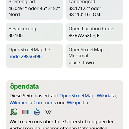
Breitengrad
Längengrad
46,0491° oder 46° 2′ 57″
38,17122° oder
Nord
38° 10′ 16″ Ost
Bevölkerung
Open Location Code
30.100
8GRW25XC+JF
Open­Street­Map ID
Open­Street­Map-
Merkmal
node 29866496
place=­town
Diese Seite basiert auf
OpenStreetMap
,
Wikidata
,
Wikimedia Commons
und
Wikipedia
.
Wir freuen uns über Ihre Unterstützung bei der
Verbesserung unserer offenen Datenquellen.