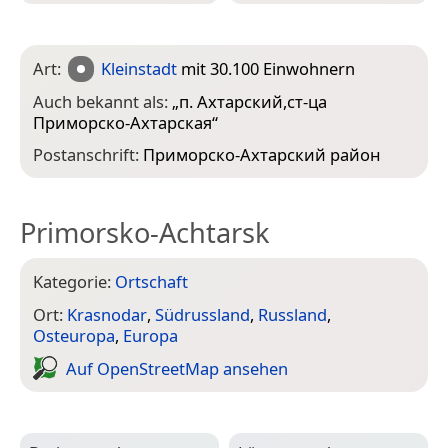
Art:
Kleinstadt
mit 30.100 Einwohnern
Auch bekannt als:
„
п. Ахтарский,ст-ца
Приморско-Ахтарская
“
Postanschrift:
Приморско-Ахтарский район
Primorsko-Achtarsk
Kategorie:
Ortschaft
Ort:
Krasnodar
,
Südrussland
,
Russland
,
Osteuropa
,
Europa
Auf Open­Street­Map ansehen