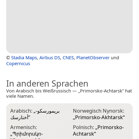
©
Stadia Maps
,
Airbus DS
,
CNES
,
PlanetObserver
und
Copernicus
In anderen Sprachen
Von Arabisch bis Weißrussisch — „Primorsko-Achtarsk“ hat
viele Namen.
Arabisch:
„
بريمورسكو-
Norwegisch Nynorsk:
أختارسك
“
„
Primorsko-Akhtarsk
“
Armenisch:
Polnisch:
„
Primorsko-
„
Պրիմորսկո-
Achtarsk
“