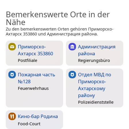
Bemerkenswerte Orte in der
Nähe
Zu den bemerkenswerten Orten gehören Приморско-
Ахтарск 353860 und Администрация района.
Приморско-
Администрация
Ахтарск 353860
района
Postfiliale
Regierungsbüro
Пожарная часть
Отдел МВД по
№128
Приморско-
Ахтарскому
Feuerwehrhaus
району
Polizeidienststelle
Кино-бар Родина
Food-Court