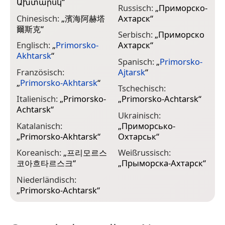
Ախտարսկ
“
Russisch:
„
Приморско-
Chinesisch:
„
濱海阿赫塔
Ахтарск
“
爾斯克
“
Serbisch:
„
Приморско
Englisch:
„
Primorsko-
Ахтарск
“
Akhtarsk
“
Spanisch:
„
Primorsko-
Französisch:
Ajtarsk
“
„
Primorsko-Akhtarsk
“
Tschechisch:
Italienisch:
„
Primorsko-
„
Primorsko-Achtarsk
“
Achtarsk
“
Ukrainisch:
Katalanisch:
„
Приморсько-
„
Primorsko-Akhtarsk
“
Охтарськ
“
Koreanisch:
„
프리모르스
Weißrussisch:
코아흐타르스크
“
„
Прыморска-Ахтарск
“
Niederländisch:
„
Primorsko-Achtarsk
“