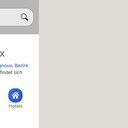
x
gnoux
,
Bezirk
findet sich
Hotels