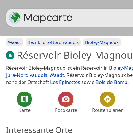
Waadt
Bezirk Jura-Nord vaudois
Bioley-Magnoux
Réservoir Bioley-Magnou
Réservoir Bioley-Magnoux ist ein Reservoir in
Bioley-Ma
Jura-Nord vaudois
,
Waadt
. Réservoir Bioley-Magnoux be
nahe der Ortschaft
Les Epinettes
sowie
Bois-de-Bamp
.
Karte
Fotokarte
Routenplaner
Interessante Orte