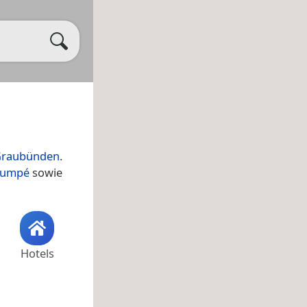
raubünden
.
Mumpé
sowie
Hotels