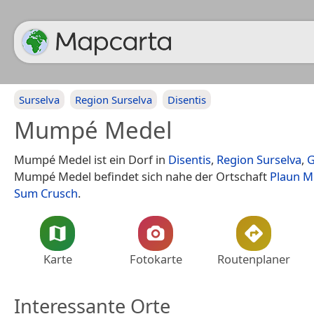
Surselva
Region Surselva
Disentis
Mumpé Medel
Mumpé Medel ist ein Dorf in
Disentis
,
Region Surselva
,
G
Mumpé Medel befindet sich nahe der Ortschaft
Plaun 
Sum Crusch
.
Karte
Fotokarte
Routenplaner
Interessante Orte