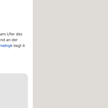
 am Ufer des
und an der
melnyk
liegt 4