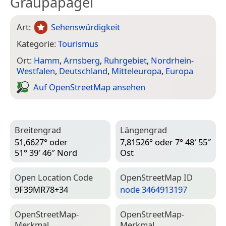
Graupapagei
Art:
Sehenswürdigkeit
Kategorie:
Tourismus
Ort:
Hamm
,
Arnsberg
,
Ruhrgebiet
,
Nordrhein-
Westfalen
,
Deutschland
,
Mitteleuropa
,
Europa
Auf Open­Street­Map ansehen
Breitengrad
Längengrad
51,6627° oder
7,81526° oder 7° 48′ 55″
51° 39′ 46″ Nord
Ost
Open Location Code
Open­Street­Map ID
9F39MR78+34
node 3464913197
Open­Street­Map-
Open­Street­Map-
Merkmal
Merkmal