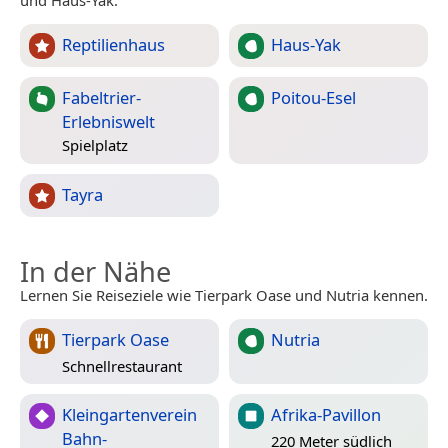
und Haus-Yak.
Reptilienhaus
Haus-Yak
Fabeltrier-
Poitou-Esel
Erlebniswelt
Spielplatz
Tayra
In der Nähe
Lernen Sie Reiseziele wie Tierpark Oase und Nutria kennen.
Tierpark Oase
Nutria
Schnellrestaurant
Kleingartenverein
Afrika-Pavillon
Bahn-
220 Meter südlich