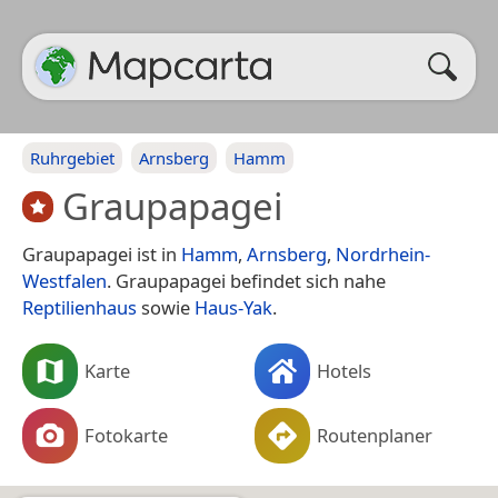
Ruhrgebiet
Arnsberg
Hamm
Graupapagei
Graupapagei ist in
Hamm
,
Arnsberg
,
Nordrhein-
Westfalen
. Graupapagei befindet sich nahe
Reptilienhaus
sowie
Haus-Yak
.
Karte
Hotels
Fotokarte
Routenplaner