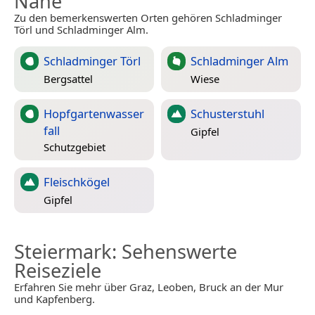
Nähe
Zu den bemerkenswerten Orten gehören Schladminger
Törl und Schladminger Alm.
Schladminger Törl
Schladminger Alm
Bergsattel
Wiese
Hopfgartenwasser
Schusterstuhl
fall
Gipfel
Schutzgebiet
Fleischkögel
Gipfel
Steiermark
: Sehenswerte
Reiseziele
Erfahren Sie mehr über Graz, Leoben, Bruck an der Mur
und Kapfenberg.