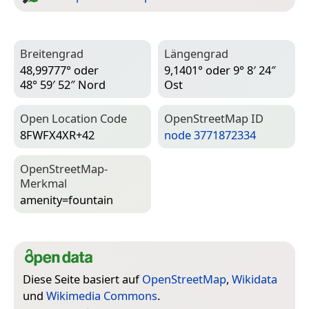
Breitengrad
Längengrad
48,99777° oder
9,1401° oder 9° 8′ 24″
48° 59′ 52″ Nord
Ost
Open Location Code
Open­Street­Map ID
8FWFX4XR+42
node 3771872334
Open­Street­Map-
Merkmal
amenity=­fountain
Diese Seite basiert auf
OpenStreetMap
,
Wikidata
und
Wikimedia Commons
.