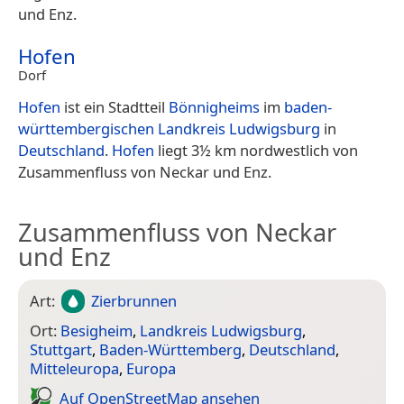
und Enz.
Hofen
Dorf
Hofen
ist ein Stadtteil
Bönnigheims
im
baden-
württembergischen
Landkreis Ludwigsburg
in
Deutschland
.
Hofen
liegt 3½ km nordwestlich von
Zusammenfluss von Neckar und Enz.
Zusammenfluss von Neckar
und Enz
Art:
Zierbrunnen
Ort:
Besigheim
,
Landkreis Ludwigsburg
,
Stuttgart
,
Baden-Württemberg
,
Deutschland
,
Mitteleuropa
,
Europa
Auf Open­Street­Map ansehen