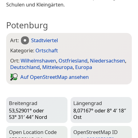
Schulen und Kleingärten.
Potenburg
Art:
Stadtviertel
Kategorie:
Ortschaft
Ort:
Wilhelmshaven
,
Ostfriesland
,
Niedersachsen
,
Deutschland
,
Mitteleuropa
,
Europa
Auf Open­Street­Map ansehen
Breitengrad
Längengrad
53,52901° oder
8,07167° oder 8° 4′ 18″
53° 31′ 44″ Nord
Ost
Open Location Code
Open­Street­Map ID