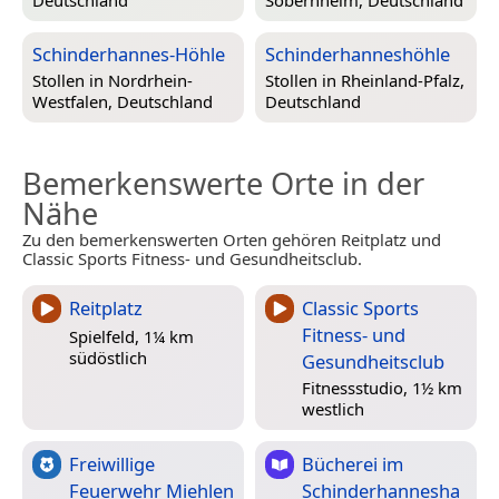
Schinderhannes-Höhle
Schinderhanneshöhle
Stollen in
Nordrhein-
Stollen in
Rheinland-Pfalz,
Westfalen, Deutschland
Deutschland
Bemerkenswerte Orte in der
Nähe
Zu den bemerkenswerten Orten gehören Reitplatz und
Classic Sports Fitness- und Gesundheitsclub.
Reitplatz
Classic Sports
Fitness- und
Spielfeld, 1¼ km
südöstlich
Gesundheitsclub
Fitnessstudio, 1½ km
westlich
Freiwillige
Bücherei im
Feuerwehr Miehlen
Schinderhannesha