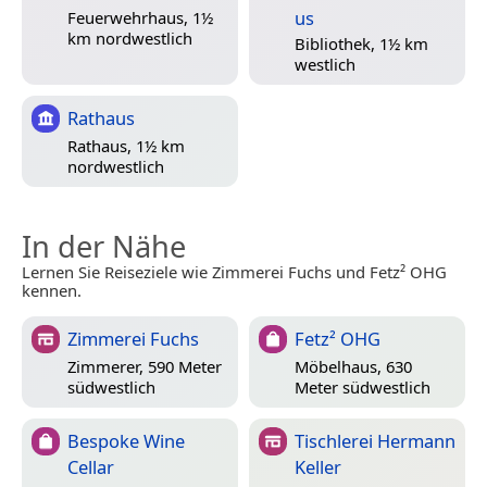
us
Feuerwehrhaus, 1½
km nordwestlich
Bibliothek, 1½ km
westlich
Rathaus
Rathaus, 1½ km
nordwestlich
In der Nähe
Lernen Sie Reiseziele wie Zimmerei Fuchs und Fetz² OHG
kennen.
Zimmerei Fuchs
Fetz² OHG
Zimmerer, 590 Meter
Möbelhaus, 630
südwestlich
Meter südwestlich
Bespoke Wine
Tischlerei Hermann
Cellar
Keller