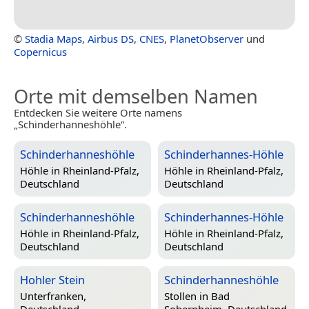
©
Stadia Maps
,
Airbus DS
,
CNES
,
PlanetObserver
und
Copernicus
Orte mit demselben Namen
Entdecken Sie weitere Orte namens
„Schinderhanneshöhle“.
Schinderhanneshöhle
Schinderhannes-Höhle
Höhle in
Rheinland-Pfalz,
Höhle in
Rheinland-Pfalz,
Deutschland
Deutschland
Schinderhanneshöhle
Schinderhannes-Höhle
Höhle in
Rheinland-Pfalz,
Höhle in
Rheinland-Pfalz,
Deutschland
Deutschland
Hohler Stein
Schinderhanneshöhle
Unterfranken,
Stollen in
Bad
Deutschland
Sobernheim, Deutschland