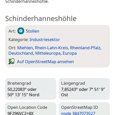
Schinderhanneshöhle.
Schinderhanneshöhle
Art:
Stollen
Kategorie:
Industriesektor
Ort:
Miehlen
,
Rhein-Lahn-Kreis
,
Rheinland-Pfalz
,
Deutschland
,
Mitteleuropa
,
Europa
Auf Open­Street­Map ansehen
Breitengrad
Längengrad
50,22083° oder
7,85243° oder 7° 51′ 9″
50° 13′ 15″ Nord
Ost
Open Location Code
Open­Street­Map ID
9F296VC2+8X
node 3847073527