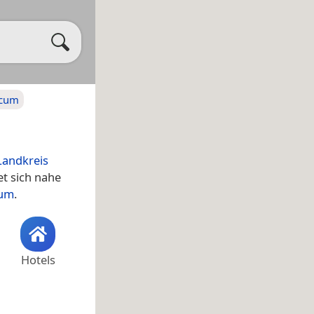
ccum
Landkreis
et sich nahe
cum
.
Hotels