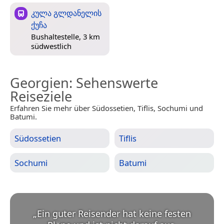
კულა გლდანელის
ქუჩა
Bushaltestelle, 3 km
südwestlich
Georgien
: Sehenswerte
Reiseziele
Erfahren Sie mehr über Südossetien, Tiflis, Sochumi und
Batumi.
Südossetien
Tiflis
Sochumi
Batumi
„
Ein guter Reisender hat keine festen