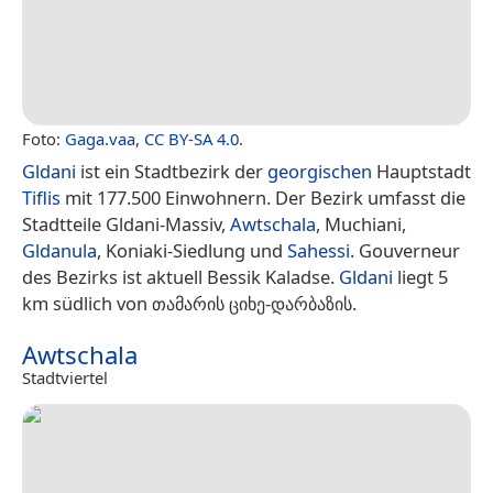
Foto:
Gaga.vaa
,
CC BY-SA 4.0
.
Gldani
ist ein Stadtbezirk der
georgischen
Hauptstadt
Tiflis
mit 177.500 Einwohnern. Der Bezirk umfasst die
Stadtteile Gldani-Massiv,
Awtschala
, Muchiani,
Gldanula
, Koniaki-Siedlung und
Sahessi
. Gouverneur
des Bezirks ist aktuell Bessik Kaladse.
Gldani
liegt 5
km südlich von თამარის ციხე-დარბაზის.
Awtschala
Stadtviertel