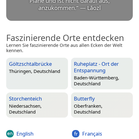
Pläne und ist nicht darauf aus,
anzukommen.
“
—
Lǎozǐ
Faszinierende Orte entdecken
Lernen Sie faszinierende Orte aus allen Ecken der Welt
kennen.
Göltzschtalbrücke
Ruheplatz - Ort der
Entspannung
Thüringen, Deutschland
Baden-Württemberg,
Deutschland
Storchenteich
Butterfly
Niedersachsen,
Oberfranken,
Deutschland
Deutschland
English
Français