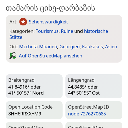
თამარის ციხე-დარბაზის
Art:
Sehenswürdigkeit
Kategorien:
Tourismus
,
Ruine
und
historische
Stätte
Ort:
Mzcheta-Mtianeti
,
Georgien
,
Kaukasus
,
Asien
Auf Open­Street­Map ansehen
Breitengrad
Längengrad
41,84916° oder
44,8485° oder
41° 50′ 57″ Nord
44° 50′ 55″ Ost
Open Location Code
Open­Street­Map ID
8HH6RRXX+M9
node 7276270685
Open­Street­Map-
Open­Street­Map-