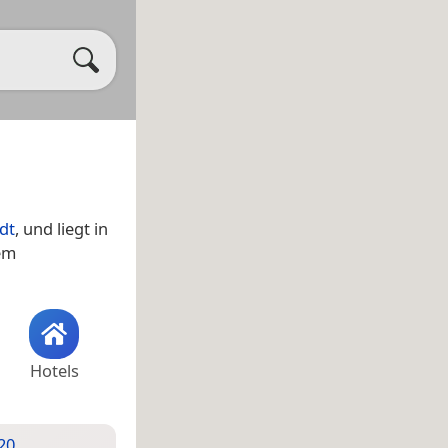
dt
, und liegt in
em
Hotels
20