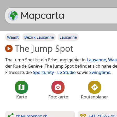
Waadt
Bezirk Lausanne
Lausanne
The Jump Spot
The Jump Spot ist ein Erholungsgebiet in
Lausanne
,
Waa
der Rue de Genève. The Jump Spot befindet sich nahe d
Fitnessstudio
Sportunity - Le Studio
sowie
Swingtime
.
Karte
Fotokarte
Routenplaner
thejumpspot.ch
+41 21 552 40 