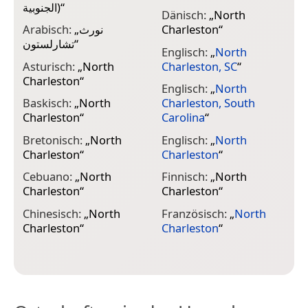
الجنوبية)
“
C
Dänisch:
„
North
C
Arabisch:
„
نورث
Charleston
“
تشارلستون
“
I
Englisch:
„
North
C
Asturisch:
„
North
Charleston, SC
“
Charleston
“
I
Englisch:
„
North
T
Baskisch:
„
North
Charleston, South
T
Charleston
“
Carolina
“
I
Bretonisch:
„
North
Englisch:
„
North
T
Charleston
“
Charleston
“
I
Cebuano:
„
North
Finnisch:
„
North
C
Charleston
“
Charleston
“
J
Chinesisch:
„
North
Französisch:
„
North
Charleston
“
Charleston
“
J