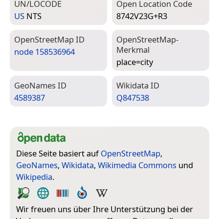
UN/LOCODE
Open Location Code
US
NTS
8742V23G+R3
Open­Street­Map ID
Open­Street­Map-
Merkmal
node 158536964
place=­city
Geo­Names ID
Wiki­data ID
4589387
Q847538
Diese Seite basiert auf
OpenStreetMap
,
GeoNames
,
Wikidata
,
Wikimedia Commons
und
Wikipedia
.
Wir freuen uns über Ihre Unterstützung bei der