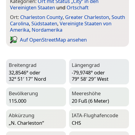
Kategorien:
Ort mit Status „City“ in den
Vereinigten Staaten
und
Ortschaft
Ort:
Charleston County
,
Greater Charleston
,
South
Carolina
,
Südstaaten
,
Vereinigte Staaten von
Amerika
,
Nordamerika
Auf Open­Street­Map ansehen
Breitengrad
Längengrad
32,8546° oder
-79,9748° oder
32° 51′ 17″ Nord
79° 58′ 29″ West
Bevölkerung
Meereshöhe
115.000
20 Fuß (6 Meter)
Abkürzung
IATA-Flughafencode
„N. Charleston“
CHS