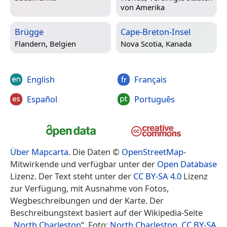
von Amerika
Brügge
Cape-Breton-Insel
Flandern, Belgien
Nova Scotia, Kanada
English
Français
Español
Português
Über Mapcarta
. Die Daten ©
OpenStreetMap
-
Mitwirkende und verfügbar unter der
Open Database
Lizenz. Der Text steht unter der
CC BY-SA 4.0
Lizenz
zur Verfügung, mit Ausnahme von Fotos,
Wegbeschreibungen und der Karte. Der
Beschreibungstext basiert auf der Wikipedia-Seite
„
North Charleston
“. Foto:
North Charleston
,
CC BY-SA