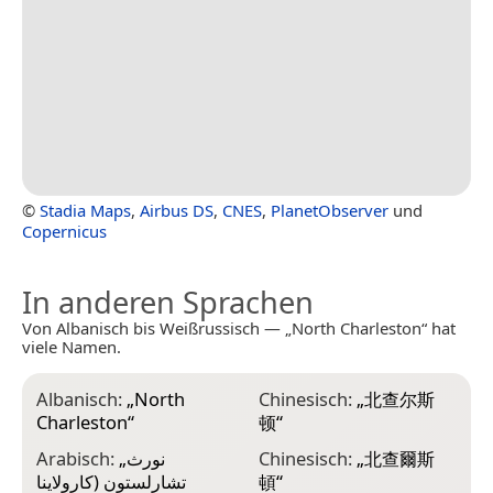
©
Stadia Maps
,
Airbus DS
,
CNES
,
PlanetObserver
und
Copernicus
In anderen Sprachen
Von Albanisch bis Weißrussisch — „North Charleston“ hat
viele Namen.
Albanisch:
„
North
Chinesisch:
„
北查尔斯
H
Charleston
“
顿
“
C
d
Arabisch:
„
نورث
Chinesisch:
„
北查爾斯
تشارلستون (كارولاينا
頓
“
I