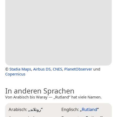
©
Stadia Maps
,
Airbus DS
,
CNES
,
PlanetObserver
und
Copernicus
In anderen Sprachen
Von Arabisch bis Waray — „Rutland“ hat viele Namen.
Arabisch:
„
روتلاند
“
Englisch:
„
Rutland
“
J