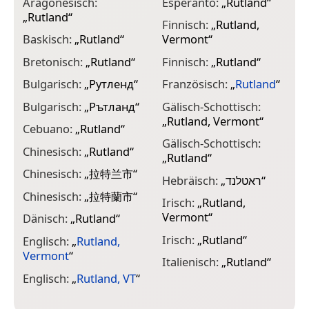
Aragonesisch:
Esperanto:
„
Rutland
“
„
Rutland
“
J
Finnisch:
„
Rutland,
Baskisch:
„
Rutland
“
Vermont
“
K
Bretonisch:
„
Rutland
“
Finnisch:
„
Rutland
“
K
Bulgarisch:
„
Рутленд
“
Französisch:
„
Rutland
“
K
V
Bulgarisch:
„
Рътланд
“
Gälisch-Schottisch:
„
Rutland, Vermont
“
K
Cebuano:
„
Rutland
“
Gälisch-Schottisch:
K
Chinesisch:
„
Rutland
“
„
Rutland
“
V
Chinesisch:
„
拉特兰市
“
Hebräisch:
„
ראטלנד
“
K
Chinesisch:
„
拉特蘭市
“
Irisch:
„
Rutland,
L
Vermont
“
Dänisch:
„
Rutland
“
N
Irisch:
„
Rutland
“
„
Englisch:
„
Rutland,
Vermont
“
Italienisch:
„
Rutland
“
N
„
Englisch:
„
Rutland, VT
“