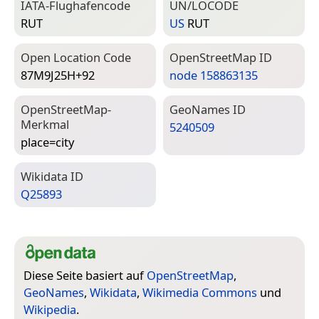
IATA-Flughafencode
UN/LOCODE
RUT
US
RUT
Open Location Code
Open­Street­Map ID
87M9J25H+92
node 158863135
Open­Street­Map-
Geo­Names ID
Merkmal
5240509
place=­city
Wiki­data ID
Q25893
Diese Seite basiert auf
OpenStreetMap
,
GeoNames
,
Wikidata
,
Wikimedia Commons
und
Wikipedia
.