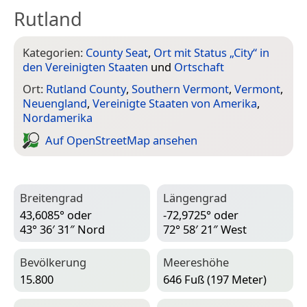
Rutland
Kategorien:
County Seat
,
Ort mit Status „City“ in
den Vereinigten Staaten
und
Ortschaft
Ort:
Rutland County
,
Southern Vermont
,
Vermont
,
Neuengland
,
Vereinigte Staaten von Amerika
,
Nordamerika
Auf Open­Street­Map ansehen
Breitengrad
Längengrad
43,6085° oder
-72,9725° oder
43° 36′ 31″ Nord
72° 58′ 21″ West
Bevölkerung
Meereshöhe
15.800
646 Fuß (197 Meter)