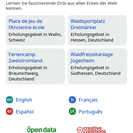
Lernen Sie faszinierende Orte aus allen Ecken der Welt
kennen.
Place de jeu de
Waldsportplatz
l’Ancienne école
Dreimärker
Erholungsgebiet in
Wallis,
Erholungsgebiet in
Schweiz
Hessen, Deutschland
Feriencamp
Waldfreizeitanlage
Zweistromland
Jügesheim
Erholungsgebiet in
Erholungsgebiet in
Braunschweig,
Südhessen, Deutschland
Deutschland
English
Français
Español
Português