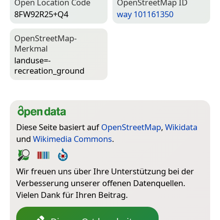
Open Location Code
Open­Street­Map ID
8FW92R25+Q4
way 101161350
Open­Street­Map-
Merkmal
landuse=­
recreation_ground
Diese Seite basiert auf
OpenStreetMap
,
Wikidata
und
Wikimedia Commons
.
Wir freuen uns über Ihre Unterstützung bei der
Verbesserung unserer offenen Datenquellen.
Vielen Dank für Ihren Beitrag.