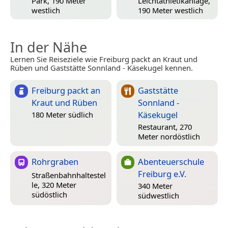
Park, 190 Meter
Leichtathletikanlage,
westlich
190 Meter westlich
In der Nähe
Lernen Sie Reiseziele wie Freiburg packt an Kraut und
Rüben und Gaststätte Sonnland - Käsekugel kennen.
Freiburg packt an
Gaststätte
Kraut und Rüben
Sonnland -
Käsekugel
180 Meter südlich
Restaurant, 270
Meter nordöstlich
Rohrgraben
Abenteuerschule
Freiburg e.V.
Straßenbahnhaltestel
le, 320 Meter
340 Meter
südöstlich
südwestlich