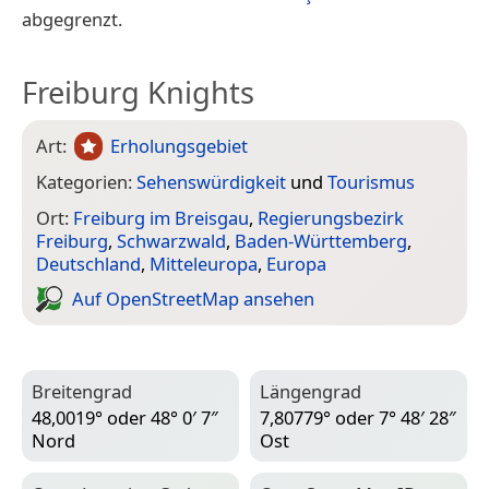
abgegrenzt.
Freiburg Knights
Art:
Erholungsgebiet
Kategorien:
Sehenswürdigkeit
und
Tourismus
Ort:
Freiburg im Breisgau
,
Regierungsbezirk
Freiburg
,
Schwarzwald
,
Baden-Württemberg
,
Deutschland
,
Mitteleuropa
,
Europa
Auf Open­Street­Map ansehen
Breitengrad
Längengrad
48,0019° oder 48° 0′ 7″
7,80779° oder 7° 48′ 28″
Nord
Ost