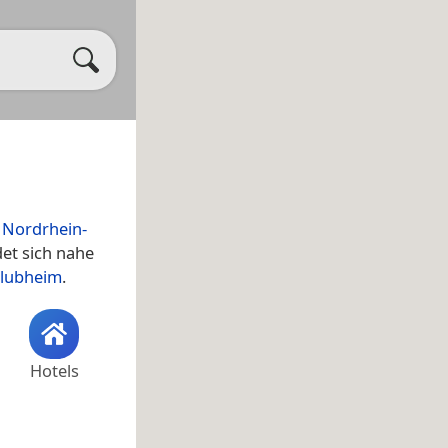
,
Nordrhein-
det sich nahe
lubheim
.
Hotels