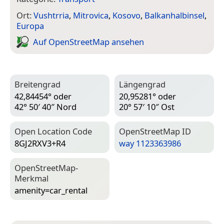
Ort:
Vushtrria
,
Mitrovica
,
Kosovo
,
Balkanhalbinsel
,
Europa
Auf Open­Street­Map ansehen
Breitengrad
Längengrad
42,84454° oder
20,95281° oder
42° 50′ 40″ Nord
20° 57′ 10″ Ost
Open Location Code
Open­Street­Map ID
8GJ2RXV3+R4
way 1123363986
Open­Street­Map-
Merkmal
amenity=­car_rental