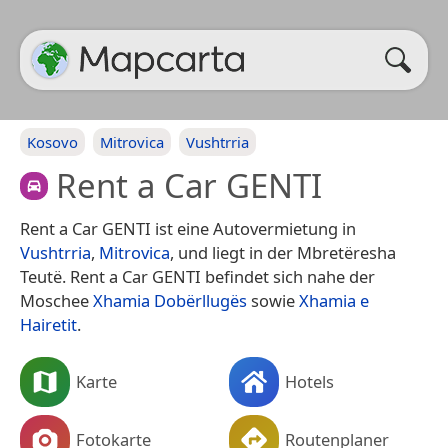
Kosovo
Mitrovica
Vushtrria
Rent a Car GENTI
Rent a Car GENTI ist eine Autovermietung in
Vushtrria
,
Mitrovica
, und liegt in der Mbretëresha
Teutë. Rent a Car GENTI befindet sich nahe der
Moschee
Xhamia Dobërllugës
sowie
Xhamia e
Hairetit
.
Karte
Hotels
Fotokarte
Routenplaner