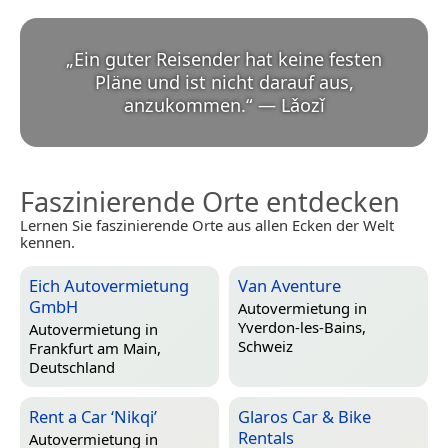
„
Ein guter Reisender hat keine festen
Pläne und ist nicht darauf aus,
anzukommen.
“
—
Lǎozǐ
Faszinierende Orte entdecken
Lernen Sie faszinierende Orte aus allen Ecken der Welt
kennen.
Eich Autovermietung
Van Aventure
GmbH
Autovermietung in
Yverdon-les-Bains,
Autovermietung in
Schweiz
Frankfurt am Main,
Deutschland
Rent a Car ‘Nikqi’
Glaros Car & Bike
Rentals
Autovermietung in