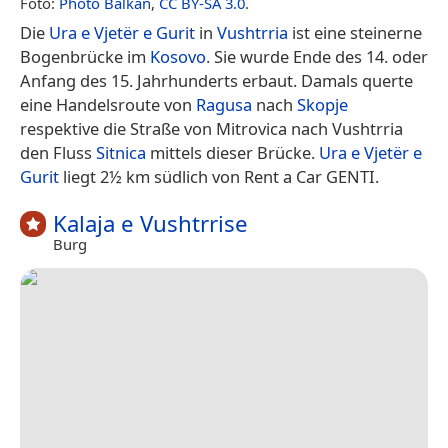
Foto:
Photo Balkan
,
CC BY-SA 3.0
.
Die
Ura e Vjetër e Gurit
in
Vushtrria
ist eine steinerne
Bogenbrücke im
Kosovo
. Sie wurde Ende des 14. oder
Anfang des 15. Jahrhunderts erbaut. Damals querte
eine Handelsroute von
Ragusa
nach
Skopje
respektive die Straße von Mitrovica nach Vushtrria
den Fluss
Sitnica
mittels dieser Brücke.
Ura e Vjetër e
Gurit
liegt 2½ km südlich von Rent a Car GENTI.
Kalaja e Vushtrrise
Burg