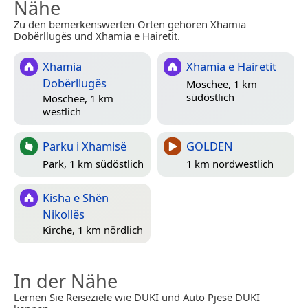
Nähe
Zu den bemerkenswerten Orten gehören Xhamia
Dobërllugës und Xhamia e Hairetit.
Xhamia
Xhamia e Hairetit
Dobërllugës
Moschee, 1 km
südöstlich
Moschee, 1 km
westlich
Parku i Xhamisë
GOLDEN
Park, 1 km südöstlich
1 km nordwestlich
Kisha e Shën
Nikollës
Kirche, 1 km nördlich
In der Nähe
Lernen Sie Reiseziele wie DUKI und Auto Pjesë DUKI