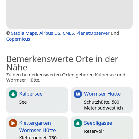
©
Stadia Maps
,
Airbus DS
,
CNES
,
PlanetObserver
und
Copernicus
Bemerkenswerte Orte in der
Nähe
Zu den bemerkenswerten Orten gehören Kälbersee und
Wormser Hütte.
Kälbersee
Wormser Hütte
See
Schutzhütte, 580
Meter südwestlich
Klettergarten
Seebligasee
Wormser Hütte
Reservoir
Klettergebiet, 730