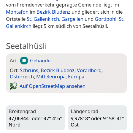
vom Fremdenverkehr geprägte Gemeinde liegt im
Montafon
im
Bezirk Bludenz
und gliedert sich in die
Ortsteile
St. Gallenkirch
,
Gargellen
und
Gortipohl
.
St.
Gallenkirch
liegt 5 km südlich von Seetalhüsli.
Seetalhüsli
Art:
Gebäude
Ort:
Schruns
,
Bezirk Bludenz
,
Vorarlberg
,
Österreich
,
Mitteleuropa
,
Europa
Auf Open­Street­Map ansehen
Breitengrad
Längengrad
47,06844° oder 47° 4′ 6″
9,97818° oder 9° 58′ 41″
Nord
Ost