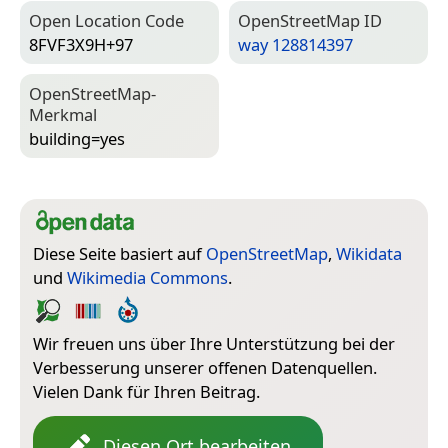
Open Location Code
Open­Street­Map ID
8FVF3X9H+97
way 128814397
Open­Street­Map-
Merkmal
building=­yes
Diese Seite basiert auf
OpenStreetMap
,
Wikidata
und
Wikimedia Commons
.
Wir freuen uns über Ihre Unterstützung bei der
Verbesserung unserer offenen Datenquellen.
Vielen Dank für Ihren Beitrag.
Diesen Ort bearbeiten