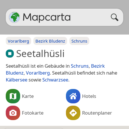
Vorarlberg
Bezirk Bludenz
Schruns
Seetalhüsli
Seetalhüsli ist ein Gebäude in
Schruns
,
Bezirk
Bludenz
,
Vorarlberg
. Seetalhüsli befindet sich nahe
Kälbersee
sowie
Schwarzsee
.
Karte
Hotels
Fotokarte
Routenplaner