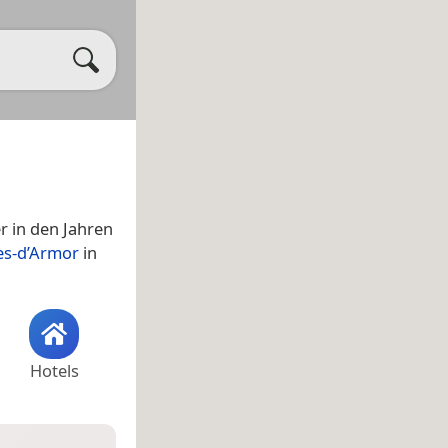
r in den Jahren
es-d’Armor
in
Hotels