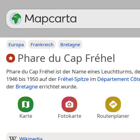
Europa
Frankreich
Bretagne
Phare du Cap Fréhel
Phare du Cap Fréhel ist der Name eines Leuchtturms, de
1946 bis 1950 auf der
Fréhel-Spitze
im
Département Côt
der
Bretagne
errichtet wurde.
Karte
Fotokarte
Routenplaner
Wikipedia