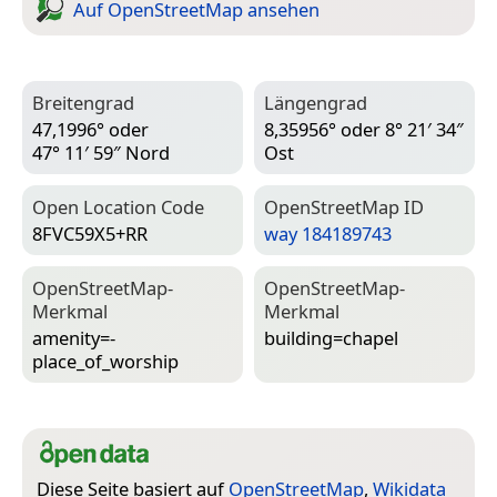
Auf Open­Street­Map ansehen
Breitengrad
Längengrad
47,1996° oder
8,35956° oder 8° 21′ 34″
47° 11′ 59″ Nord
Ost
Open Location Code
Open­Street­Map ID
8FVC59X5+RR
way 184189743
Open­Street­Map-
Open­Street­Map-
Merkmal
Merkmal
amenity=­
building=­chapel
place_of_worship
Diese Seite basiert auf
OpenStreetMap
,
Wikidata