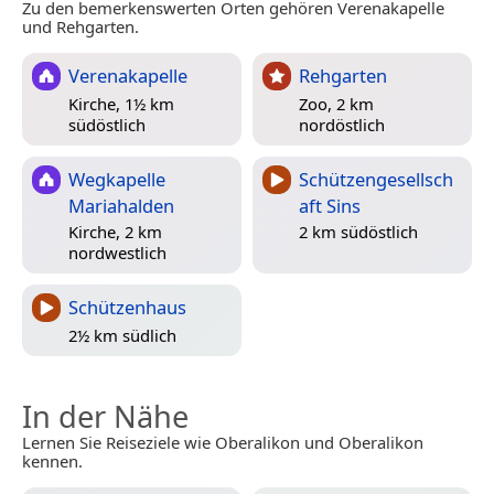
Zu den bemerkenswerten Orten gehören Verenakapelle
und Rehgarten.
Verenakapelle
Rehgarten
Kirche, 1½ km
Zoo, 2 km
südöstlich
nordöstlich
Wegkapelle
Schützengesellsch
Mariahalden
aft Sins
Kirche, 2 km
2 km südöstlich
nordwestlich
Schützenhaus
2½ km südlich
In der Nähe
Lernen Sie Reiseziele wie Oberalikon und Oberalikon
kennen.