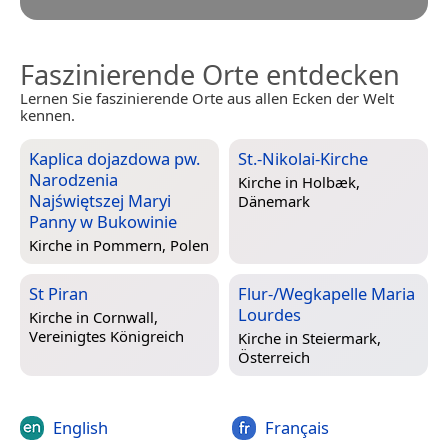
Faszinierende Orte entdecken
Lernen Sie faszinierende Orte aus allen Ecken der Welt
kennen.
Kaplica dojazdowa pw.
St.-Nikolai-Kirche
Narodzenia
Kirche in
Holbæk,
Najświętszej Maryi
Dänemark
Panny w Bukowinie
Kirche in
Pommern, Polen
St Piran
Flur-/Wegkapelle Maria
Lourdes
Kirche in
Cornwall,
Vereinigtes Königreich
Kirche in
Steiermark,
Österreich
English
Français