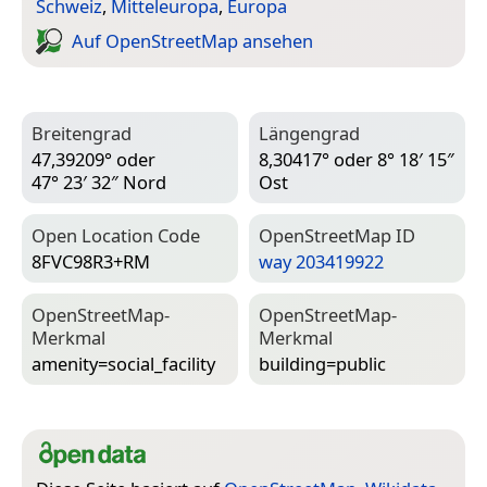
Schweiz
,
Mitteleuropa
,
Europa
Auf Open­Street­Map ansehen
Breitengrad
Längengrad
47,39209° oder
8,30417° oder 8° 18′ 15″
47° 23′ 32″ Nord
Ost
Open Location Code
Open­Street­Map ID
8FVC98R3+RM
way 203419922
Open­Street­Map-
Open­Street­Map-
Merkmal
Merkmal
amenity=­social_facility
building=­public