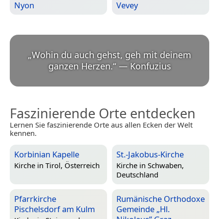
Nyon
Vevey
„
Wohin du auch gehst, geh mit deinem
ganzen Herzen.
“
—
Konfuzius
Faszinierende Orte entdecken
Lernen Sie faszinierende Orte aus allen Ecken der Welt
kennen.
Korbinian Kapelle
St.-Jakobus-Kirche
Kirche in
Tirol, Österreich
Kirche in
Schwaben,
Deutschland
Pfarrkirche
Rumänische Orthodoxe
Pischelsdorf am Kulm
Gemeinde „Hl.