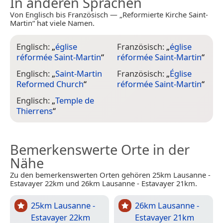
In anderen Sprachen
Von Englisch bis Französisch — „Reformierte Kirche Saint-
Martin“ hat viele Namen.
Englisch:
„
église
Französisch:
„
église
réformée Saint-Martin
“
réformée Saint-Martin
“
Englisch:
„
Saint-Martin
Französisch:
„
Église
Reformed Church
“
réformée Saint-Martin
“
Englisch:
„
Temple de
Thierrens
“
Bemerkenswerte Orte in der
Nähe
Zu den bemerkenswerten Orten gehören 25km Lausanne -
Estavayer 22km und 26km Lausanne - Estavayer 21km.
25km Lausanne -
26km Lausanne -
Estavayer 22km
Estavayer 21km