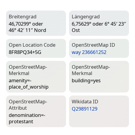
Breitengrad
Längengrad
46,70299° oder
6,75629° oder 6° 45′ 23″
46° 42′ 11″ Nord
Ost
Open Location Code
Open­Street­Map ID
8FR8PQ34+5G
way 236661252
Open­Street­Map-
Open­Street­Map-
Merkmal
Merkmal
amenity=­
building=­yes
place_of_worship
Open­Street­Map-
Wiki­data ID
Attribut
Q29891129
denomination=­
protestant