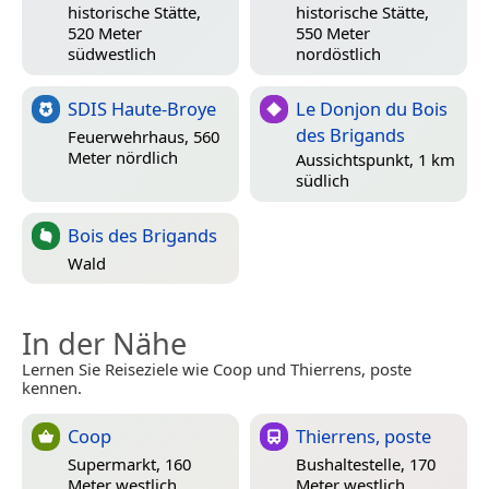
historische Stätte,
historische Stätte,
520 Meter
550 Meter
südwestlich
nordöstlich
SDIS Haute-Broye
Le Donjon du Bois
des Brigands
Feuerwehrhaus, 560
Meter nördlich
Aussichtspunkt, 1 km
südlich
Bois des Brigands
Wald
In der Nähe
Lernen Sie Reiseziele wie Coop und Thierrens, poste
kennen.
Coop
Thierrens, poste
Supermarkt, 160
Bushaltestelle, 170
Meter westlich
Meter westlich