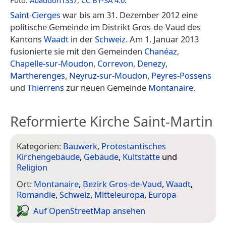
Foto:
Abaddon1337
,
CC BY-SA 4.0
.
Saint-Cierges
war bis am 31. Dezember 2012 eine
politische Gemeinde im Distrikt Gros-de-Vaud des
Kantons
Waadt
in der
Schweiz
. Am 1. Januar 2013
fusionierte sie mit den Gemeinden
Chanéaz
,
Chapelle-sur-Moudon
,
Correvon
,
Denezy
,
Martherenges
,
Neyruz-sur-Moudon
,
Peyres-Possens
und
Thierrens
zur neuen Gemeinde
Montanaire
.
Reformierte Kirche Saint-Martin
Kategorien:
Bauwerk
,
Protestantisches
Kirchengebäude
,
Gebäude
,
Kultstätte
und
Religion
Ort:
Montanaire
,
Bezirk Gros-de-Vaud
,
Waadt
,
Romandie
,
Schweiz
,
Mitteleuropa
,
Europa
Auf Open­Street­Map ansehen