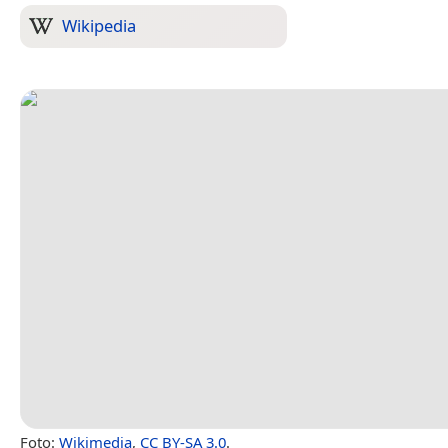
Wikipedia
Foto:
Wikimedia
,
CC BY-SA 3.0
.