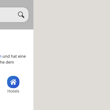
n
und hat eine
nahe dem
Hotels