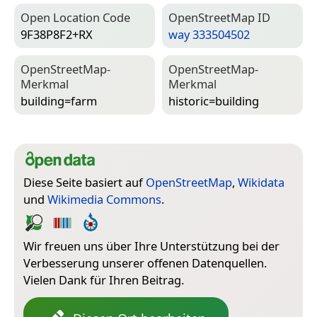
Open Location Code
Open­Street­Map ID
9F38P8F2+RX
way 333504502
Open­Street­Map-
Open­Street­Map-
Merkmal
Merkmal
building=­farm
historic=­building
Diese Seite basiert auf
OpenStreetMap
,
Wikidata
und
Wikimedia Commons
.
Wir freuen uns über Ihre Unterstützung bei der
Verbesserung unserer offenen Datenquellen.
Vielen Dank für Ihren Beitrag.