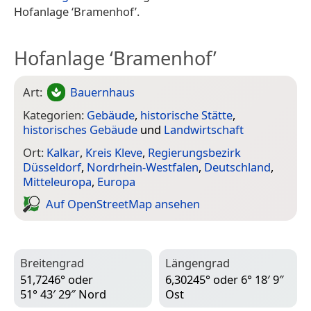
Hofanlage ‘Bramenhof’.
Hofanlage ‘Bramenhof’
Art:
Bauernhaus
Kategorien:
Gebäude
,
historische Stätte
,
historisches Gebäude
und
Landwirtschaft
Ort:
Kalkar
,
Kreis Kleve
,
Regierungsbezirk
Düsseldorf
,
Nordrhein-Westfalen
,
Deutschland
,
Mitteleuropa
,
Europa
Auf Open­Street­Map ansehen
Breitengrad
Längengrad
51,7246° oder
6,30245° oder 6° 18′ 9″
51° 43′ 29″ Nord
Ost