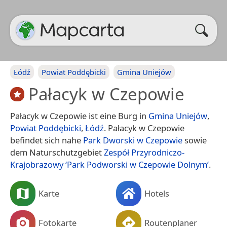
Łódź
Powiat Poddębicki
Gmina Uniejów
Pałacyk w Czepowie
Pałacyk w Czepowie ist eine Burg in
Gmina Uniejów
,
Powiat Poddębicki
,
Łódź
. Pałacyk w Czepowie
befindet sich nahe
Park Dworski w Czepowie
sowie
dem Naturschutzgebiet
Zespół Przyrodniczo-
Krajobrazowy ‘Park Podworski w Czepowie Dolnym’
.
Karte
Hotels
Fotokarte
Routenplaner