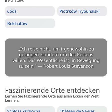
Bełchatów.
Łódź
Piotrków Trybunalski
Bełchatów
„
Ich reise nicht, um irgendwohin zu
gelangen, sondern um des Reisens
willen. Das Wesentliche ist, in Bewegung
zu sein.
“
—
Robert Louis Stevenson
Faszinierende Orte entdecken
Lernen Sie faszinierende Orte aus allen Ecken der Welt
kennen.
Schloss Zschorna
Château de Vayres