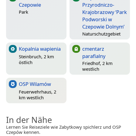
Czepowie
Przyrodniczo-
Krajobrazowy ‘Park
Park
Podworski w
Czepowie Dolnym’
Naturschutzgebiet
Kopalnia wapienia
cmentarz
parafialny
Steinbruch, 2 km
östlich
Friedhof, 2 km
westlich
OSP Wilamów
Feuerwehrhaus, 2
km westlich
In der Nähe
Lernen Sie Reiseziele wie Zabytkowy spichlerz und OSP
Czepów kennen.