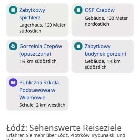
Zabytkowy
OSP Czepów
spichlerz
Gebäude, 130 Meter
nordöstlich
Lagerhaus, 120 Meter
südöstlich
Gorzelnia Czepów
Zabytkowy
(opuszczona)
budynek gorzelni
1¼ km südöstlich
Gebäude, 1¼ km
südöstlich
Publiczna Szkoła
Podstawowa w
Wilamowie
Schule, 2 km westlich
Łódź
: Sehenswerte Reiseziele
Erfahren Sie mehr über Łódź, Piotrków Trybunalski und