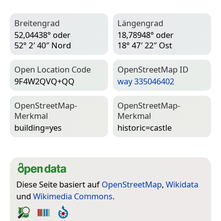
Breitengrad
Längengrad
52,04438° oder
18,78948° oder
52° 2′ 40″ Nord
18° 47′ 22″ Ost
Open Location Code
Open­Street­Map ID
9F4W2QVQ+QQ
way 335046402
Open­Street­Map-
Open­Street­Map-
Merkmal
Merkmal
building=­yes
historic=­castle
Diese Seite basiert auf
OpenStreetMap
,
Wikidata
und
Wikimedia Commons
.