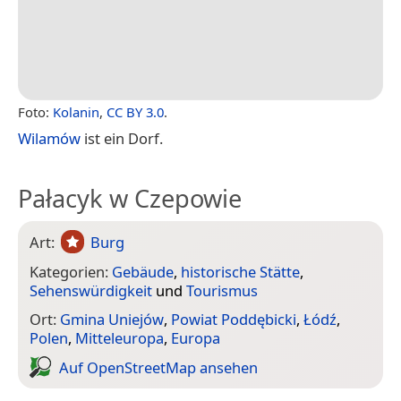
Foto:
Kolanin
,
CC BY 3.0
.
Wilamów
ist ein Dorf.
Pałacyk w Czepowie
Art:
Burg
Kategorien:
Gebäude
,
historische Stätte
,
Sehenswürdigkeit
und
Tourismus
Ort:
Gmina Uniejów
,
Powiat Poddębicki
,
Łódź
,
Polen
,
Mitteleuropa
,
Europa
Auf Open­Street­Map ansehen