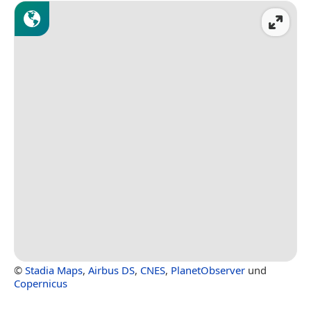
©
Stadia Maps
,
Airbus DS
,
CNES
,
PlanetObserver
und
Copernicus