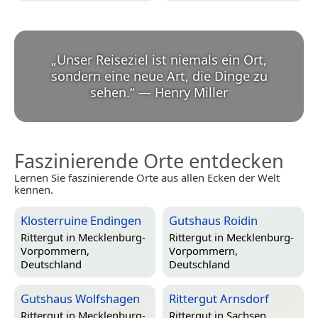
„
Unser Reiseziel ist niemals ein Ort,
sondern eine neue Art, die Dinge zu
sehen.
“
—
Henry Miller
Faszinierende Orte entdecken
Lernen Sie faszinierende Orte aus allen Ecken der Welt
kennen.
Klosterruine Endingen
Gutshaus Roidin
Rittergut in
Mecklenburg-
Rittergut in
Mecklenburg-
Vorpommern,
Vorpommern,
Deutschland
Deutschland
Gutshaus Wolfshagen
Rittergut Arnsdorf
Rittergut in
Mecklenburg-
Rittergut in
Sachsen,