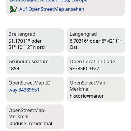
Auf Open­Street­Map ansehen
Breitengrad
Längengrad
51,17011° oder
6,70316° oder 6° 42′ 11″
51° 10′ 12″ Nord
Ost
Gründungsdatum
Open Location Code
1859
9F385PC3+27
Open­Street­Map ID
Open­Street­Map-
Merkmal
way 34389651
historic=­manor
Open­Street­Map-
Merkmal
landuse=­residential