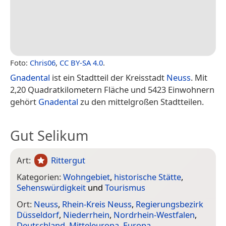
Foto:
Chris06
,
CC BY-SA 4.0
.
Gnadental
ist ein Stadtteil der Kreisstadt
Neuss
. Mit
2,20 Quadratkilometern Fläche und 5423 Einwohnern
gehört
Gnadental
zu den mittelgroßen Stadtteilen.
Gut Selikum
Art:
Rittergut
Kategorien:
Wohngebiet
,
historische Stätte
,
Sehenswürdigkeit
und
Tourismus
Ort:
Neuss
,
Rhein-Kreis Neuss
,
Regierungsbezirk
Düsseldorf
,
Niederrhein
,
Nordrhein-Westfalen
,
Deutschland
,
Mitteleuropa
,
Europa