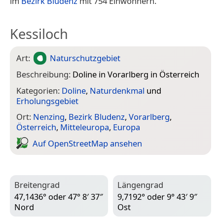
im
Bezirk Bludenz
mit 754 Einwohnern.
Kessiloch
Art:
Naturschutzgebiet
Beschreibung:
Doline in Vorarlberg in Österreich
Kategorien:
Doline
,
Naturdenkmal
und
Erholungsgebiet
Ort:
Nenzing
,
Bezirk Bludenz
,
Vorarlberg
,
Österreich
,
Mitteleuropa
,
Europa
Auf Open­Street­Map ansehen
Breitengrad
Längengrad
47,1436° oder 47° 8′ 37″
9,7192° oder 9° 43′ 9″
Nord
Ost