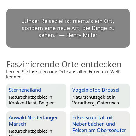
„
Unser Reiseziel ist niemals ein Ort,
sondern eine neue Art, die Dinge zu
sehen.
“
—
Henry Miller
Faszinierende Orte entdecken
Lernen Sie faszinierende Orte aus allen Ecken der Welt
kennen.
Sterneneiland
Vogelbiotop Drossel
Naturschutzgebiet in
Naturschutzgebiet in
Knokke-Heist, Belgien
Vorarlberg, Österreich
Auwald Niederlanger
Erkensruhrtal mit
Marsch
Nebenbächen und
Felsen am Oberseeufer
Naturschutzgebiet in