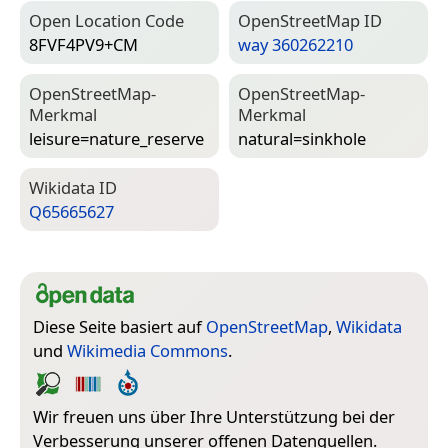
Open Location Code
Open­Street­Map ID
8FVF4PV9+CM
way 360262210
Open­Street­Map-
Open­Street­Map-
Merkmal
Merkmal
leisure=­nature_reserve
natural=­sinkhole
Wiki­data ID
Q65665627
Diese Seite basiert auf
OpenStreetMap
,
Wikidata
und
Wikimedia Commons
.
Wir freuen uns über Ihre Unterstützung bei der
Verbesserung unserer offenen Datenquellen.